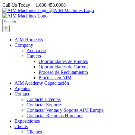
Skip
Call Us Today! +1.630.458.0008
to
Facebook
LinkedIn
YouTube
content
Search
for:
AIM Home Es
Company
Acerca de
Careers
Oportunidades de Empleo
Oportunidades de Carrera
Proceso de Reclutamiento
Prácticas en AIM
AIM Academy Capacitación
Agentes
Contact
Contacte a Ventas
Contactar Soporte
Contactar Ventas y Soporte AIM Europa
Contactar Recursos Humanos
Exposiciones
Clients
Clientes