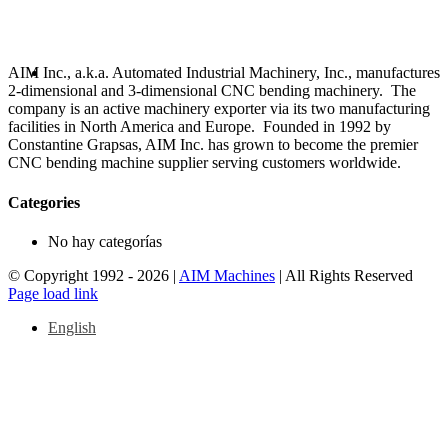
AIM Inc., a.k.a. Automated Industrial Machinery, Inc., manufactures
2-dimensional and 3-dimensional CNC bending machinery. The
company is an active machinery exporter via its two manufacturing
facilities in North America and Europe. Founded in 1992 by
Constantine Grapsas, AIM Inc. has grown to become the premier
CNC bending machine supplier serving customers worldwide.
Categories
No hay categorías
© Copyright 1992 -
2026 |
AIM Machines
| All Rights Reserved
Facebook
LinkedIn
YouTube
Page load link
English
Go
to
Top