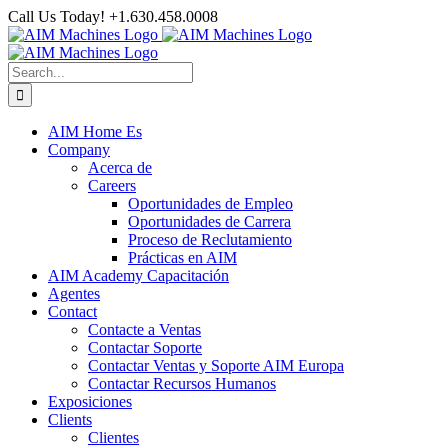
Skip
Call Us Today! +1.630.458.0008
to
Facebook
LinkedIn
YouTube
content
Search
for:
AIM Home Es
Company
Acerca de
Careers
Oportunidades de Empleo
Oportunidades de Carrera
Proceso de Reclutamiento
Prácticas en AIM
AIM Academy Capacitación
Agentes
Contact
Contacte a Ventas
Contactar Soporte
Contactar Ventas y Soporte AIM Europa
Contactar Recursos Humanos
Exposiciones
Clients
Clientes