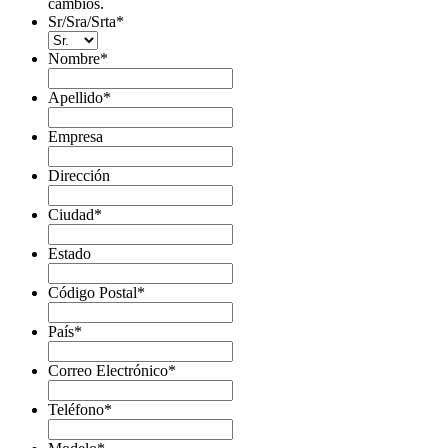
cambios.
Sr/Sra/Srta
*
Nombre
*
Apellido
*
Empresa
Dirección
Ciudad
*
Estado
Código Postal
*
País
*
Correo Electrónico
*
Teléfono
*